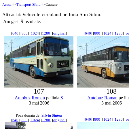
Acasa
->
Transport Sibiu
-> Cautare
Vehicule circuland pe linia S in Sibiu.
Ati cautat:
9
Am gasit
rezultate.
[
640
] [
800
] [
1024
] [
1280
] [
original
]
[
640
] [
800
] [
1024
] [
1280
] [
or
107
108
Autobuz
Roman
pe linia
S
Autobuz
Roman
pe li
3 mai 2006
3 mai 2006
Poza donata de:
Silviu Sintea
[
640
] [
800
] [
1024
] [
1280
] [
or
[
640
] [
800
] [
1024
] [
1280
] [
original
]