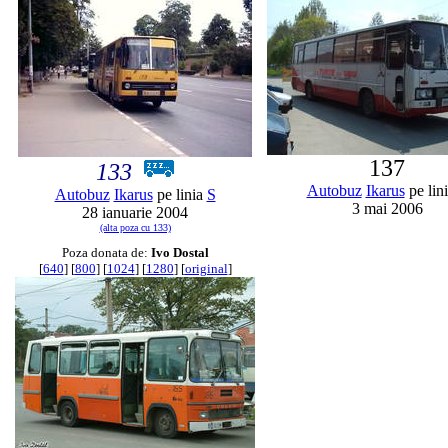
137
133
Autobuz
Ikarus
pe lin
Autobuz
Ikarus
pe linia
S
3 mai 2006
28 ianuarie 2004
(alta poza cu 133)
Poza donata de:
Ivo Dostal
[
640
] [
800
] [
1024
] [
1280
] [
original
]