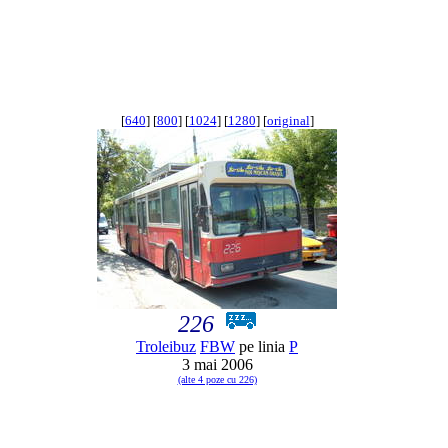
[
640
] [
800
] [
1024
] [
1280
] [
original
]
226
Troleibuz
FBW
pe linia
P
3 mai 2006
(alte 4 poze cu 226)