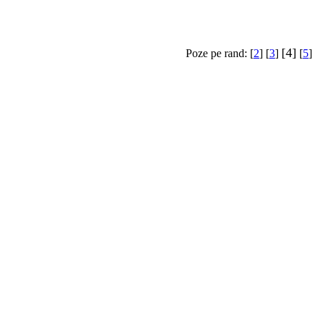
[4]
Poze pe rand: [
2
] [
3
]
[
5
]