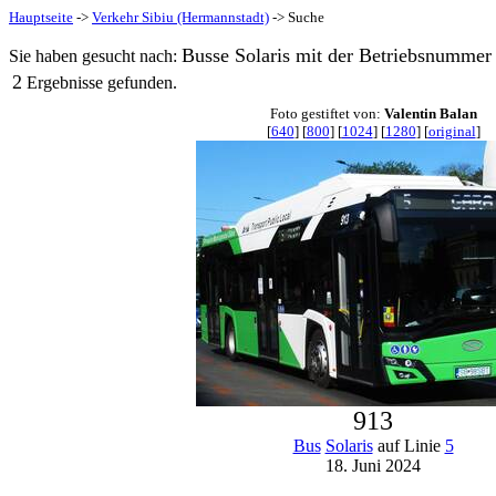
Hauptseite
->
Verkehr Sibiu (Hermannstadt)
-> Suche
Busse Solaris mit der Betriebsnummer 
Sie haben gesucht nach:
2
Ergebnisse gefunden.
Foto gestiftet von:
Valentin Balan
[
640
] [
800
] [
1024
] [
1280
] [
original
]
913
Bus
Solaris
auf Linie
5
18. Juni 2024