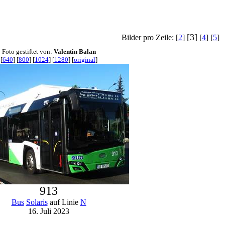
[3]
Bilder pro Zeile: [
2
]
[
4
] [
5
]
Foto gestiftet von:
Valentin Balan
[
640
] [
800
] [
1024
] [
1280
] [
original
]
913
Bus
Solaris
auf Linie
N
16. Juli 2023