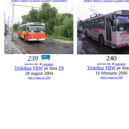
[
640
] [
800
] [
1024
] [
1280
] [
or
240
239
provine din:
Lausanne
provine din:
Lausanne
Troleibuz
FBW
pe lini
Troleibuz
FBW
pe linia
T8
16 februarie 2006
28 august 2004
(alte 2 poze cu 240)
(alte 2 poze cu 239)