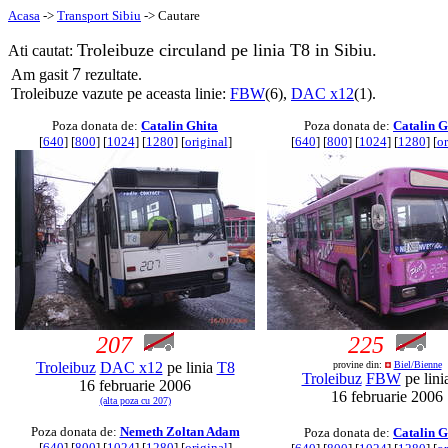
Acasa
->
Transport Sibiu
-> Cautare
Troleibuze circuland pe linia T8 in Sibiu.
Ati cautat:
7
Am gasit
rezultate.
Troleibuze vazute pe aceasta linie:
FBW
(6),
DAC x12
(1).
Poza donata de:
Catalin Ghita
Poza donata de:
Catalin G
[
640
] [
800
] [
1024
] [
1280
] [
original
]
[
640
] [
800
] [
1024
] [
1280
] [
or
207
225
Troleibuz
DAC x12
pe linia
T8
provine din:
Biel/Bienne
Troleibuz
FBW
pe lini
16 februarie 2006
16 februarie 2006
(alta poza cu 207)
Poza donata de:
Nemeth Zoltan Adam
Poza donata de:
Catalin G
[
640
] [
800
] [
1024
] [
1280
] [
original
]