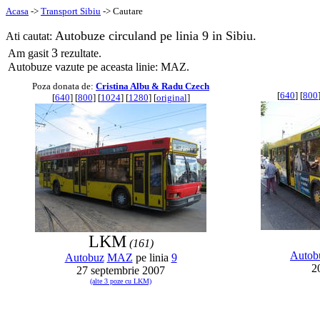
Acasa
->
Transport Sibiu
-> Cautare
Autobuze circuland pe linia 9 in Sibiu.
Ati cautat:
3
Am gasit
rezultate.
Autobuze vazute pe aceasta linie: MAZ.
Poza donata de:
Cristina Albu & Radu Czech
[
640
] [
800
[
640
] [
800
] [
1024
] [
1280
] [
original
]
LKM
(161)
Autob
Autobuz
MAZ
pe linia
9
2
27 septembrie 2007
(alte 3 poze cu LKM)