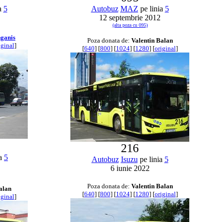
a
5
Autobuz
MAZ
pe linia
5
12 septembrie 2012
(alta poza cu 095)
ganis
Poza donata de:
Valentin Balan
iginal
]
[
640
] [
800
] [
1024
] [
1280
] [
original
]
216
ia
5
Autobuz
Isuzu
pe linia
5
6 iunie 2022
Poza donata de:
Valentin Balan
alan
[
640
] [
800
] [
1024
] [
1280
] [
original
]
iginal
]