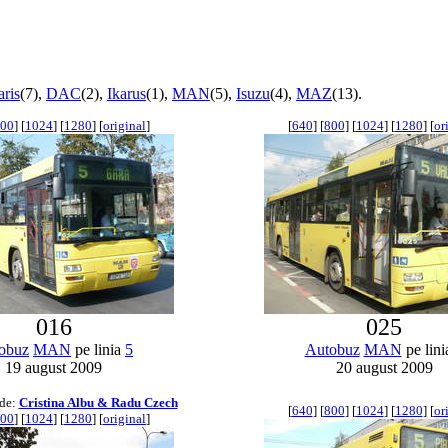
aris
(7),
DAC
(2),
Ikarus
(1),
MAN
(5),
Isuzu
(4),
MAZ
(13).
00
] [
1024
] [
1280
] [
original
]
[
640
] [
800
] [
1024
] [
1280
] [
or
016
025
obuz
MAN
pe linia
5
Autobuz
MAN
pe lin
19 august 2009
20 august 2009
 de:
Cristina Albu & Radu Czech
[
640
] [
800
] [
1024
] [
1280
] [
or
00
] [
1024
] [
1280
] [
original
]