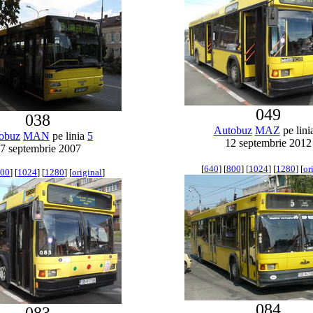
049
038
Autobuz
MAZ
pe lini
obuz
MAN
pe linia
5
12 septembrie 2012
7 septembrie 2007
[
640
] [
800
] [
1024
] [
1280
] [
or
00
] [
1024
] [
1280
] [
original
]
084