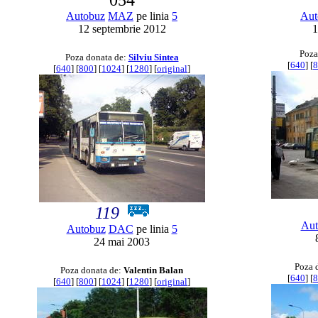
054
Autobuz
MAZ
pe linia
5
Aut
12 septembrie 2012
1
Poza
Poza donata de:
Silviu Sintea
[
640
] [
8
[
640
] [
800
] [
1024
] [
1280
] [
original
]
119
Aut
Autobuz
DAC
pe linia
5
24 mai 2003
Poza 
Poza donata de:
Valentin Balan
[
640
] [
8
[
640
] [
800
] [
1024
] [
1280
] [
original
]