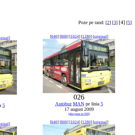
[4]
Poze pe rand: [
2
] [
3
]
[
5
]
[
640
] [
800
] [
1024
] [
1280
] [
original
]
iginal
]
026
Autobuz
MAN
pe linia
5
ia
5
17 august 2009
(alta poza cu 026)
[
640
] [
800
] [
1024
] [
1280
] [
original
]
iginal
]