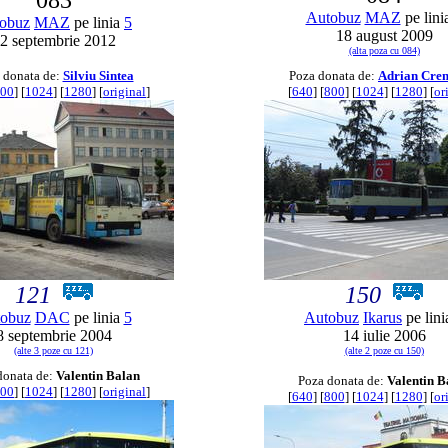
083
Autobuz
MAZ
pe lini
obuz
MAZ
pe linia
5
18 august 2009
2 septembrie 2012
(alta poza cu 084)
 donata de:
Silviu Sintea
Poza donata de:
Adrian Cren
00
] [
1024
] [
1280
] [
original
]
[
640
] [
800
] [
1024
] [
1280
] [
or
121
150
obuz
DAC
pe linia
5
Autobuz
Ikarus
pe lin
8 septembrie 2004
14 iulie 2006
(alte 3 poze cu 121)
(alte 2 poze cu 150)
donata de:
Valentin Balan
Poza donata de:
Valentin B
00
] [
1024
] [
1280
] [
original
]
[
640
] [
800
] [
1024
] [
1280
] [
or