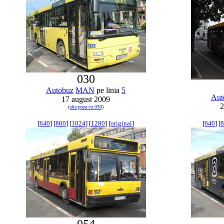
030
Autobuz
MAN
pe linia
5
Aut
17 august 2009
2
(alta poza cu 030)
[
640
] [
800
] [
1024
] [
1280
] [
original
]
[
640
] [
8