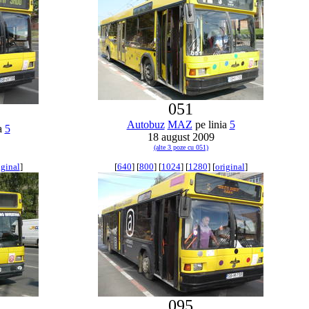
051
Autobuz
MAZ
pe linia
5
a
5
18 august 2009
(alte 3 poze cu 051)
iginal
]
[
640
] [
800
] [
1024
] [
1280
] [
original
]
095