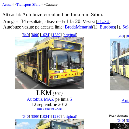
Acasa
->
Transport Sibiu
-> Cautare
Autobuze circuland pe linia 5 in Sibiu.
Ati cautat:
34
1 la 20
Am gasit
rezultate; afisez de la
. Vezi si [
21..34
].
Autobuze vazute pe aceasta linie:
BredaMenarini
(1),
Eurobus
(1),
Sol
[
640
] [
800
] [
1024
] [
1280
] [
original
]
[
640
] [
8
LKM
(161)
Autobuz
MAZ
pe linia
5
Aut
12 septembrie 2012
(alte 3 poze cu LKM)
Poza donata
[
640
] [
800
] [
1024
] [
1280
] [
original
]
[
640
] [
8