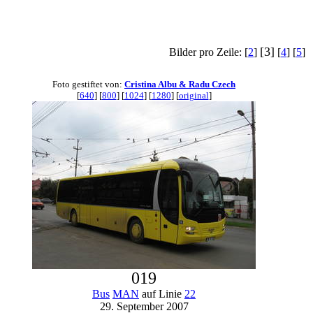
[3]
Bilder pro Zeile: [
2
]
[
4
] [
5
]
Foto gestiftet von:
Cristina Albu & Radu Czech
[
640
] [
800
] [
1024
] [
1280
] [
original
]
019
Bus
MAN
auf Linie
22
29. September 2007