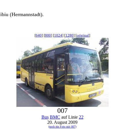
Sibiu (Hermannstadt).
[
640
] [
800
] [
1024
] [
1280
] [
original
]
007
Bus
BMC
auf Linie
22
20. August 2009
(noch ein Foto mit 007)