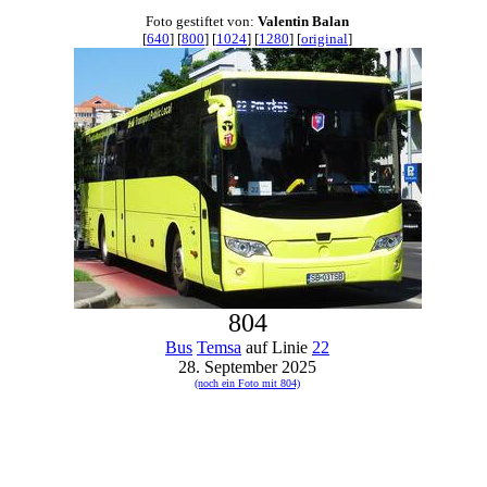
Foto gestiftet von:
Valentin Balan
[
640
] [
800
] [
1024
] [
1280
] [
original
]
804
Bus
Temsa
auf Linie
22
28. September 2025
(noch ein Foto mit 804)