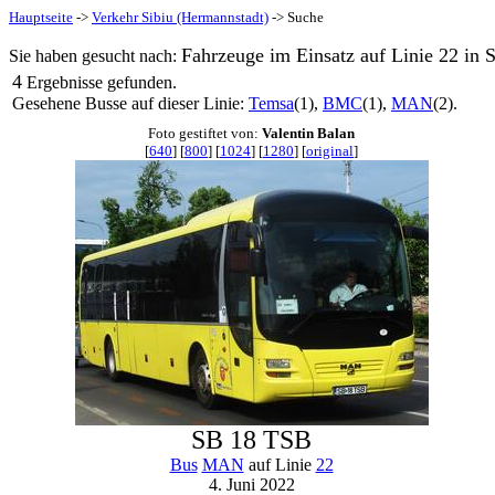
Hauptseite
->
Verkehr Sibiu (Hermannstadt)
-> Suche
Fahrzeuge im Einsatz auf Linie 22 in 
Sie haben gesucht nach:
4
Ergebnisse gefunden.
Gesehene Busse auf dieser Linie:
Temsa
(1),
BMC
(1),
MAN
(2).
Foto gestiftet von:
Valentin Balan
[
640
] [
800
] [
1024
] [
1280
] [
original
]
SB 18 TSB
Bus
MAN
auf Linie
22
4. Juni 2022