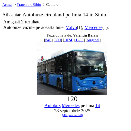
Acasa
->
Transport Sibiu
-> Cautare
Autobuze circuland pe linia 14 in Sibiu.
Ati cautat:
2
Am gasit
rezultate.
Autobuze vazute pe aceasta linie:
Volvo
(1),
Mercedes
(1).
Poza donata de:
Valentin Balan
[
640
] [
800
] [
1024
] [
1280
] [
original
]
120
Autobuz
Mercedes
pe linia
14
28 septembrie 2025
(alta poza cu 120)