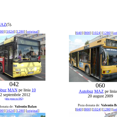
AZ
(5).
00
] [
1024
] [
1280
] [
original
]
[
640
] [
800
] [
1024
] [
1280
] [
or
042
060
obuz
MAN
pe linia
10
Autobuz
MAZ
pe lini
2 septembrie 2012
20 august 2009
(alta poza cu 042)
Poza donata de:
Valentin B
donata de:
Valentin Balan
[
640
] [
800
] [
1024
] [
1280
] [
or
00
] [
1024
] [
1280
] [
original
]