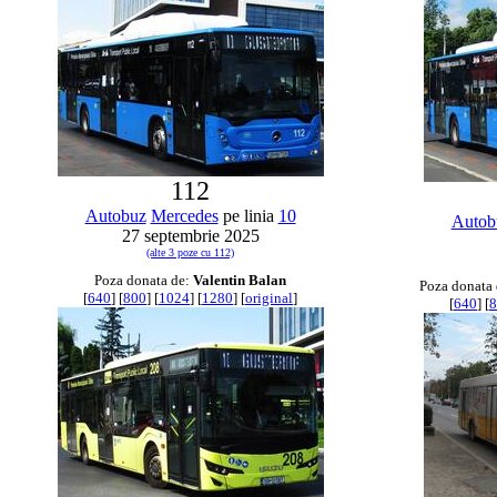
112
Autobuz
Mercedes
pe linia
10
Autob
27 septembrie 2025
(alte 3 poze cu 112)
Poza donata de:
Valentin Balan
Poza donata
[
640
] [
800
] [
1024
] [
1280
] [
original
]
[
640
] [
8