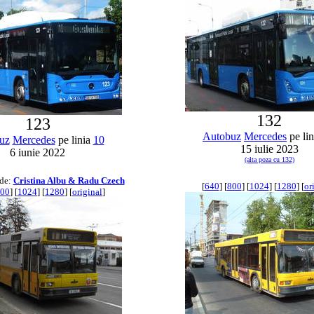
132
123
Autobuz
Mercedes
pe li
uz
Mercedes
pe linia
10
15 iulie 2023
6 iunie 2022
(alta poza cu 132)
 de:
Cristina Albu & Radu Czech
[
640
] [
800
] [
1024
] [
1280
] [
or
00
] [
1024
] [
1280
] [
original
]