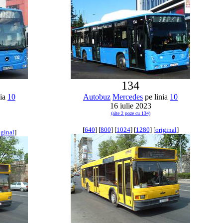
134
nia
10
Autobuz
Mercedes
pe linia
10
16 iulie 2023
(alte 2 poze cu 134)
[
640
] [
800
] [
1024
] [
1280
] [
original
]
iginal
]