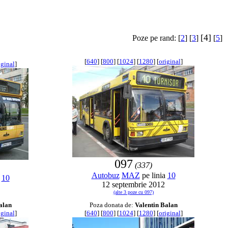
[4]
Poze pe rand: [
2
] [
3
]
[
5
]
[
640
] [
800
] [
1024
] [
1280
] [
original
]
iginal
]
097
(337)
Autobuz
MAZ
pe linia
10
a
10
12 septembrie 2012
(alte 3 poze cu 097)
alan
Poza donata de:
Valentin Balan
iginal
]
[
640
] [
800
] [
1024
] [
1280
] [
original
]