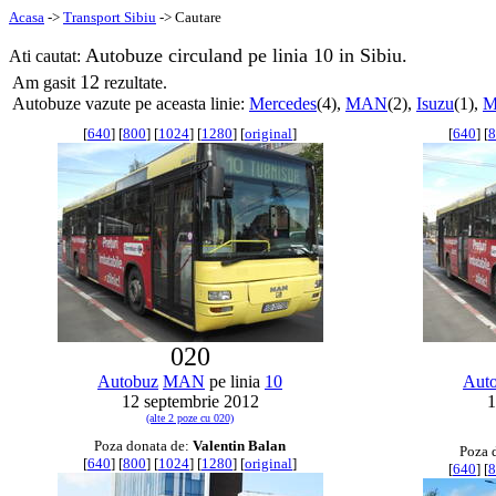
Acasa
->
Transport Sibiu
-> Cautare
Autobuze circuland pe linia 10 in Sibiu.
Ati cautat:
12
Am gasit
rezultate.
Autobuze vazute pe aceasta linie:
Mercedes
(4),
MAN
(2),
Isuzu
(1),
M
[
640
] [
800
] [
1024
] [
1280
] [
original
]
[
640
] [
8
020
Autobuz
MAN
pe linia
10
Aut
12 septembrie 2012
1
(alte 2 poze cu 020)
Poza donata de:
Valentin Balan
Poza 
[
640
] [
800
] [
1024
] [
1280
] [
original
]
[
640
] [
8